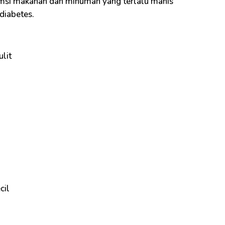
nsumsi makanan dan minuman yang terlalu manis
diabetes.
lit
cil