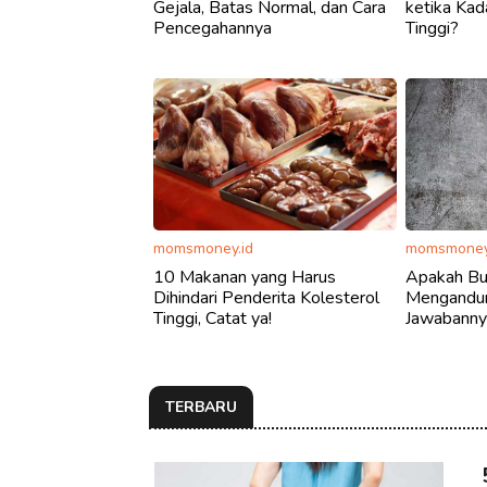
Gejala, Batas Normal, dan Cara
ketika Kad
Pencegahannya
Tinggi?
momsmoney.id
momsmoney
10 Makanan yang Harus
Apakah Bu
Dihindari Penderita Kolesterol
Mengandung
Tinggi, Catat ya!
Jawabanny
TERBARU