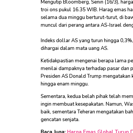
Mengutip Bloomberg, Senin (16/3), harg
troi ons pukul 16.35 WIB. Harag emas hari
selama dua minggu berturut-turut, di ba
muncul dari perang antara AS-Israel deng
Indeks dollar AS yang turun hingga 0,3
dihargai dalam mata uang AS.
Ketidakpastian mengenai berapa lama pe
menilai dampaknya terhadap pasar dan p
Presiden AS Donald Trump mengatakan ko
hingga enam minggu.
Sementara, kedua belah pihak telah mem
ingin membuat kesepakatan. Namun, Was
baik, sementara Teheran mengatakan b
gencatan senjata.
Baca Juga:
Harga Emas Global Turun D