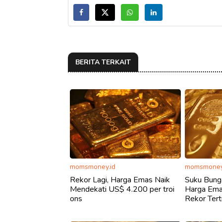
BERITA TERKAIT
momsmoney.id
momsmoney
Rekor Lagi, Harga Emas Naik
Suku Bunga
Mendekati US$ 4.200 per troi
Harga Ema
ons
Rekor Tert