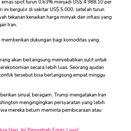
a emas spot turun 0,63% menjadi US$ 4.988,10 per
 ini bergulir di sekitar US$ 5.000, setelah turun
wah tekanan kenaikan harga minyak dan inflasi yang
an Iran.
%, memberikan dukungan bagi komoditas yang
rang akan berlangsung menyebabkan sulit untuk
erekonomian secara lebih luas. Seorang ajudan
nflik tersebut bisa berlangsung empat minggu
berikan sinyal beragam. Trump mengatakan Iran
hington mengingingkan persyaratan yang lebih
ahwa mereka belum meminta pembicaraan atau
ua Hari, Ini Penyebab Emas Loyo!