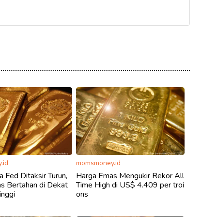
.id
momsmoney.id
 Fed Ditaksir Turun,
Harga Emas Mengukir Rekor All
s Bertahan di Dekat
Time High di US$ 4.409 per troi
inggi
ons