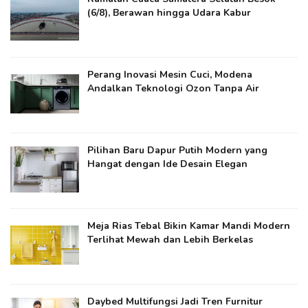
(6/8), Berawan hingga Udara Kabur
Perang Inovasi Mesin Cuci, Modena
Andalkan Teknologi Ozon Tanpa Air
Pilihan Baru Dapur Putih Modern yang
Hangat dengan Ide Desain Elegan
Meja Rias Tebal Bikin Kamar Mandi Modern
Terlihat Mewah dan Lebih Berkelas
Daybed Multifungsi Jadi Tren Furnitur