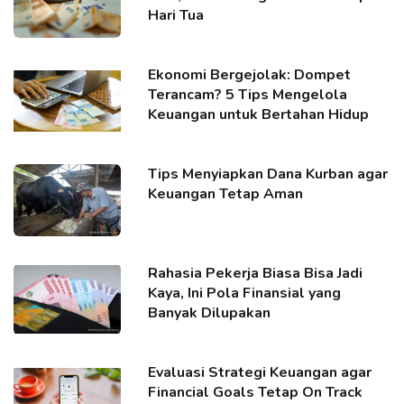
Hari Tua
Ekonomi Bergejolak: Dompet
Terancam? 5 Tips Mengelola
Keuangan untuk Bertahan Hidup
Tips Menyiapkan Dana Kurban agar
Keuangan Tetap Aman
Rahasia Pekerja Biasa Bisa Jadi
Kaya, Ini Pola Finansial yang
Banyak Dilupakan
Evaluasi Strategi Keuangan agar
Financial Goals Tetap On Track