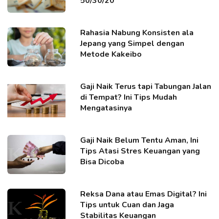
50/30/20
Rahasia Nabung Konsisten ala
Jepang yang Simpel dengan
Metode Kakeibo
Gaji Naik Terus tapi Tabungan Jalan
di Tempat? Ini Tips Mudah
Mengatasinya
Gaji Naik Belum Tentu Aman, Ini
Tips Atasi Stres Keuangan yang
Bisa Dicoba
Reksa Dana atau Emas Digital? Ini
Tips untuk Cuan dan Jaga
Stabilitas Keuangan