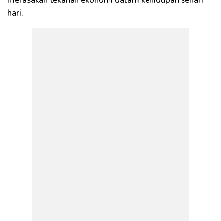
merasakan tekanan ekonomi dalam kehidupan sehari
hari.