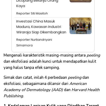
Ditopang Belanja Orang
Kaya
Reporter Siti Masitoh
Investasi China Masuk
Madura, Kawasan Industri
Wiraraja Siap Dikembangkan
Reporter Nurtiandriyani
Simamora
Mengenali karakteristik masing-masing antara
peeling
dan eksfoliasi adalah kunci untuk mendapatkan kulit
yang halus tanpa efek samping.
Simak dan catat, inilah 4 perbedaan
peeling
dan
eksfoliasi, sebagaimana dilansir dari
American
Academy of Dermatology (AAD)
dan
Harvard Health
Publishing
.
1. Kedalaman Lapisan Kulit yang Dijadikan Target