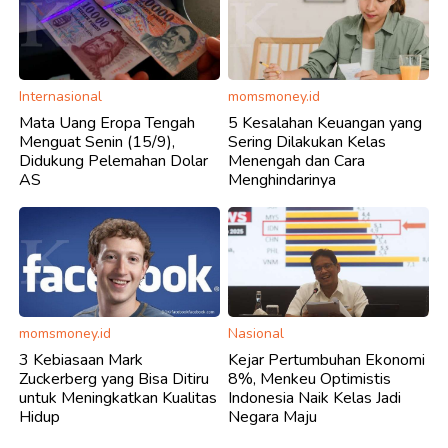
Internasional
momsmoney.id
Mata Uang Eropa Tengah
5 Kesalahan Keuangan yang
Menguat Senin (15/9),
Sering Dilakukan Kelas
Didukung Pelemahan Dolar
Menengah dan Cara
AS
Menghindarinya
momsmoney.id
Nasional
3 Kebiasaan Mark
Kejar Pertumbuhan Ekonomi
Zuckerberg yang Bisa Ditiru
8%, Menkeu Optimistis
untuk Meningkatkan Kualitas
Indonesia Naik Kelas Jadi
Hidup
Negara Maju