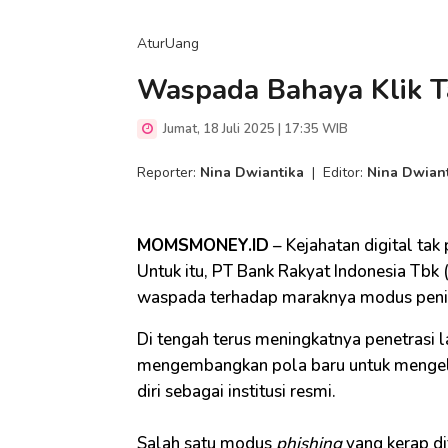
AturUang
Waspada Bahaya Klik T
Jumat, 18 Juli 2025 | 17:35 WIB
Reporter:
Nina Dwiantika
|
Editor:
Nina Dwian
MOMSMONEY.ID
– Kejahatan digital ta
Untuk itu, PT Bank Rakyat Indonesia Tbk
waspada terhadap maraknya modus penip
Di tengah terus meningkatnya penetrasi la
mengembangkan pola baru untuk mengel
diri sebagai institusi resmi.
Salah satu modus
phishing
yang kerap di