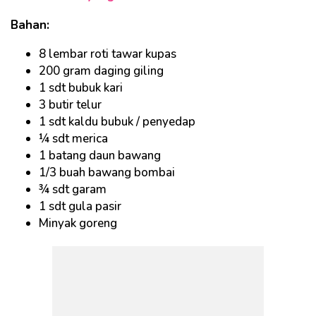
Bahan:
8 lembar roti tawar kupas
200 gram daging giling
1 sdt bubuk kari
3 butir telur
1 sdt kaldu bubuk / penyedap
¼ sdt merica
1 batang daun bawang
1/3 buah bawang bombai
¾ sdt garam
1 sdt gula pasir
Minyak goreng