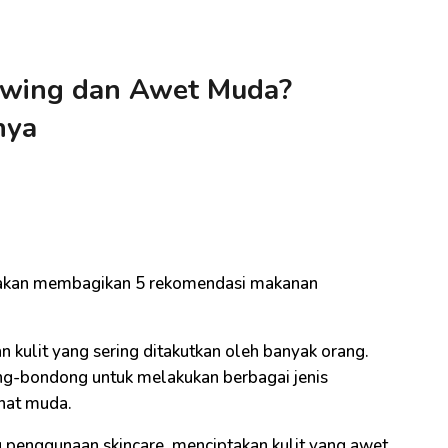
owing dan Awet Muda?
nya
 akan membagikan 5 rekomendasi makanan
 kulit yang sering ditakutkan oleh banyak orang.
ong-bondong untuk melakukan berbagai jenis
ihat muda.
au penggunaan skincare, menciptakan kulit yang awet