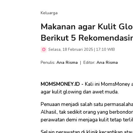
Keluarga
Makanan agar Kulit Gl
Berikut 5 Rekomendasi
Selasa, 18 Februari 2025 | 17:10 WIB
Penulis:
Ana Risma
|
Editor:
Ana Risma
MOMSMONEY.ID -
Kali ini MomsMoney
agar kulit glowing dan awet muda.
Penuaan menjadi salah satu permasalahan
Alhasil, tak sedikit orang yang berbond
perawatan demi menjaga kulit tetap terl
Selain perawatan di klinik kecantikan at