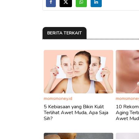
BERITA TERKAIT
momsmoney.id
momsmoney
5 Kebiasaan yang Bikin Kulit
10 Rekome
Terlihat Awet Muda, Apa Saja
Aging Terb
Sih?
Awet Mud