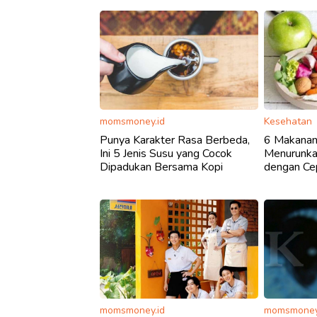
momsmoney.id
Kesehatan
Punya Karakter Rasa Berbeda,
6 Makanan
Ini 5 Jenis Susu yang Cocok
Menurunka
Dipadukan Bersama Kopi
dengan Cep
momsmoney.id
momsmoney