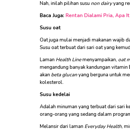
Nah, inilah pilihan susu
non dairy
yang re
Baca Juga:
Rentan Dialami Pria, Apa It
Susu oat
Oat juga mulai menjadi makanan wajib da
Susu oat terbuat dari sari oat yang kem
Laman
Health Line
menyampaikan,
oat m
mengandung banyak kandungan vitamin B
akan
beta glucan
yang berguna untuk me
kolesterol.
Susu kedelai
Adalah minuman yang terbuat dari sari ked
orang-orang yang sedang dalam program
Melansir dari laman
Everyday Health
, m