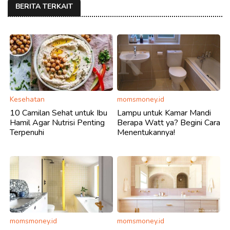
BERITA TERKAIT
Kesehatan
momsmoney.id
10 Camilan Sehat untuk Ibu
Lampu untuk Kamar Mandi
Hamil Agar Nutrisi Penting
Berapa Watt ya? Begini Cara
Terpenuhi
Menentukannya!
momsmoney.id
momsmoney.id