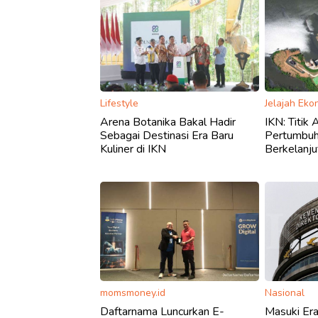
Lifestyle
Jelajah Eko
Arena Botanika Bakal Hadir
IKN: Titik
Sebagai Destinasi Era Baru
Pertumbuh
Kuliner di IKN
Berkelanju
momsmoney.id
Nasional
Daftarnama Luncurkan E-
Masuki Era