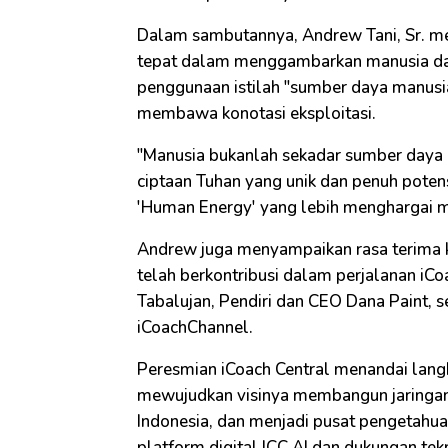
Dalam sambutannya, Andrew Tani, Sr. me
tepat dalam menggambarkan manusia dala
penggunaan istilah "sumber daya manusi
membawa konotasi eksploitasi.
"Manusia bukanlah sekadar sumber daya a
ciptaan Tuhan yang unik dan penuh potens
'Human Energy' yang lebih menghargai m
Andrew juga menyampaikan rasa terima 
telah berkontribusi dalam perjalanan iC
Tabalujan, Pendiri dan CEO Dana Paint,
iCoachChannel.
Peresmian iCoach Central menandai lang
mewujudkan visinya membangun jaringan
Indonesia, dan menjadi pusat pengetahua
platform digital ICC AI dan dukungan te