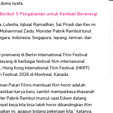
dunia nyata.
, Berikut 5 Pengalaman untuk Kembali Berenergi
 Lutesha, Iqbaal Ramadhan, Sal Priadi dan Kev ini
an Muhammad Zaidy. Monster Pabrik Rambut turut
egara, Indonesia, Singapura, Jepang, Jerman, dan
premiere) di Berlin International Film Festival
ayang di berbagai festival film internasional
, Hong Kong International Film Festival (HKIFF)
m Festival 2026 di Montreal, Kanada.
inan Palari Films membuat film horor adalah
silkan karya baru, sambil memperkaya khasanah
nster Pabrik Rambut muncul saat Edwin datang
t kerja kita bisa lebih horor dibandingkan film
sakan ini, apapun bidang pekerjaan kita,” katanya.