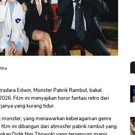
rtha
tradara Edwin, Monster Pabrik Rambut, bakal
026. Film ini menyajikan horor fantasi retro dari
rjanya yang kurang tidur.
ok monster, yang menawarkan keberagaman genre
di film ini dibangun dari atmosfer pabrik rambut yang
nkan Didik Nini Thowok) yang tersenyum manis