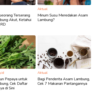
Aktual
Seseorang Terserang
Minum Susu Meredakan Asam
ung Akut, Ketahui
Lambung?
ERD
.id
Aktual
aun Pepaya untuk
Bagi Penderita Asam Lambung,
ung, Cek Daftar
Cek 7 Makanan Pantangannya
a di Sini