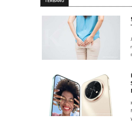
TERBARU
s