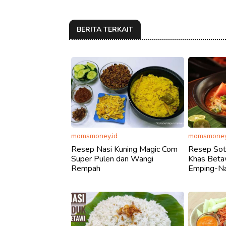
BERITA TERKAIT
momsmoney.id
momsmoney
Resep Nasi Kuning Magic Com
Resep Sot
Super Pulen dan Wangi
Khas Beta
Rempah
Emping-Na