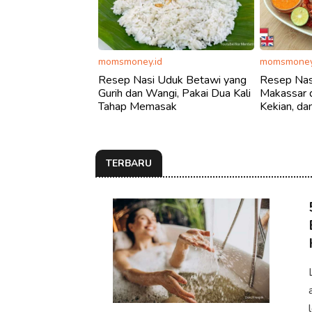
momsmoney.id
momsmoney
Resep Nasi Uduk Betawi yang
Resep Nas
Gurih dan Wangi, Pakai Dua Kali
Makassar d
Tahap Memasak
Kekian, da
TERBARU