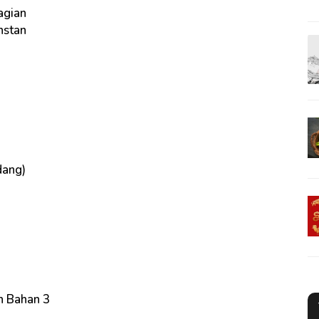
agian
nstan
dang)
h Bahan 3