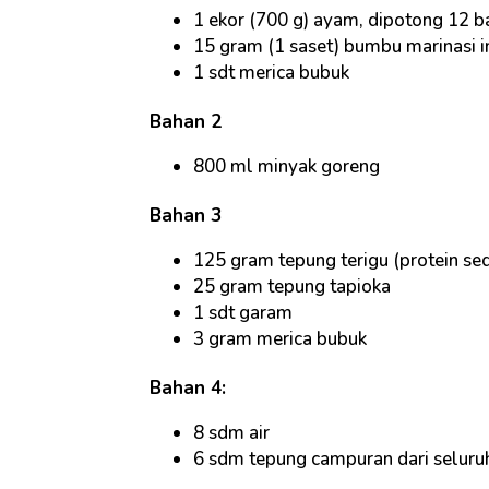
1 ekor (700 g) ayam, dipotong 12 b
15 gram (1 saset) bumbu marinasi i
1 sdt merica bubuk
Bahan 2
800 ml minyak goreng
Bahan 3
125 gram tepung terigu (protein se
25 gram tepung tapioka
1 sdt garam
3 gram merica bubuk
Bahan 4:
8 sdm air
6 sdm tepung campuran dari seluru