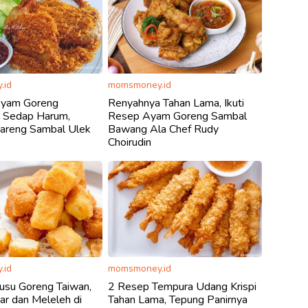
.id
momsmoney.id
Ayam Goreng
Renyahnya Tahan Lama, Ikuti
 Sedap Harum,
Resep Ayam Goreng Sambal
areng Sambal Ulek
Bawang Ala Chef Rudy
Choirudin
.id
momsmoney.id
usu Goreng Taiwan,
2 Resep Tempura Udang Krispi
uar dan Meleleh di
Tahan Lama, Tepung Panirnya