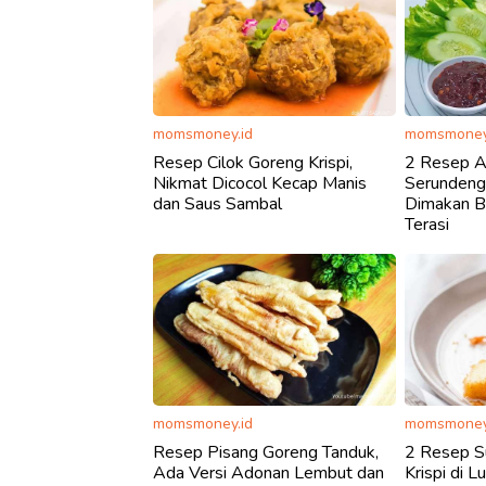
momsmoney.id
momsmoney
Resep Cilok Goreng Krispi,
2 Resep 
Nikmat Dicocol Kecap Manis
Serundeng
dan Saus Sambal
Dimakan B
Terasi
momsmoney.id
momsmoney
Resep Pisang Goreng Tanduk,
2 Resep S
Ada Versi Adonan Lembut dan
Krispi di L