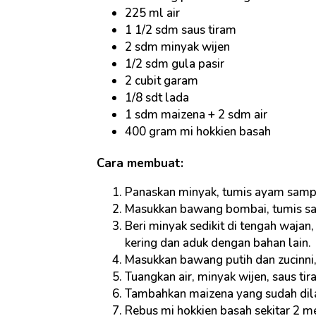
225 ml air
1 1/2 sdm saus tiram
2 sdm minyak wijen
1/2 sdm gula pasir
2 cubit garam
1/8 sdt lada
1 sdm maizena + 2 sdm air
400 gram mi hokkien basah
Cara membuat:
Panaskan minyak, tumis ayam sampa
Masukkan bawang bombai, tumis sa
Beri minyak sedikit di tengah wajan
kering dan aduk dengan bahan lain.
Masukkan bawang putih dan zucinni,
Tuangkan air, minyak wijen, saus ti
Tambahkan maizena yang sudah dila
Rebus mi hokkien basah sekitar 2 men