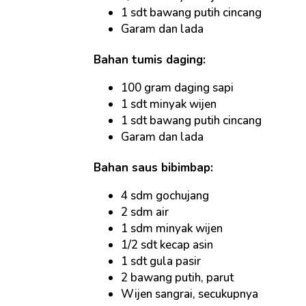
1 sdt bawang putih cincang
Garam dan lada
Bahan tumis daging:
100 gram daging sapi
1 sdt minyak wijen
1 sdt bawang putih cincang
Garam dan lada
Bahan saus bibimbap:
4 sdm gochujang
2 sdm air
1 sdm minyak wijen
1/2 sdt kecap asin
1 sdt gula pasir
2 bawang putih, parut
Wijen sangrai, secukupnya