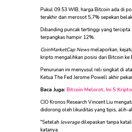
Pukul 09.53 WIB, harga Bitcoin ada di p
terakhir dan merosot 5,7% sepekan bela
Dibanding puncak tertinggi yang tercipta 
terpangkas hampir 12%.
CoinMarketCap News
melaporkan, kejat
kripto mengalihkan posisi dari Bitcoin k
Penurunan ini menyusul reli singkat di a
Ketua The Fed Jerome Powell akhir pekan
Baca Juga:
Bitcoin Melorot, Ini 5 Krip
CIO Kronos Research Vincent Liu mengata
didorong oleh likuiditas yang tipis, alih-
"Setelah
leverage
dilepaskan tanpa kata
katanya.