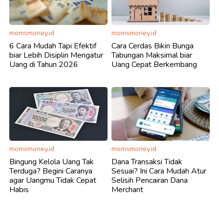
momsmoney.id
momsmoney.id
6 Cara Mudah Tapi Efektif
Cara Cerdas Bikin Bunga
biar Lebih Disiplin Mengatur
Tabungan Maksimal biar
Uang di Tahun 2026
Uang Cepat Berkembang
momsmoney.id
momsmoney.id
Bingung Kelola Uang Tak
Dana Transaksi Tidak
Terduga? Begini Caranya
Sesuai? Ini Cara Mudah Atur
agar Uangmu Tidak Cepat
Selisih Pencairan Dana
Habis
Merchant