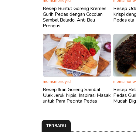
momsmoney.id
momsmoney
Resep Buntut Goreng Kremes
Resep Uda
Gurih Pedas dengan Cocolan
Krispi de
Sambal Balado, Anti Bau
Pedas ala
Prengus
momsmoney.id
momsmoney
Resep Ikan Goreng Sambal
Resep Beb
Ulek Jeruk Nipis, Inspirasi Masak
Pedas Gur
untuk Para Pecinta Pedas
Mudah Digi
TERBARU