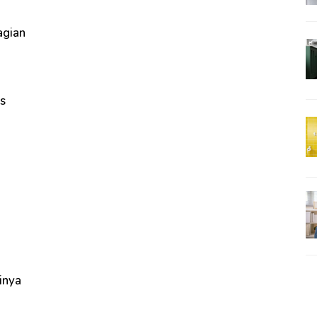
agian
s
inya