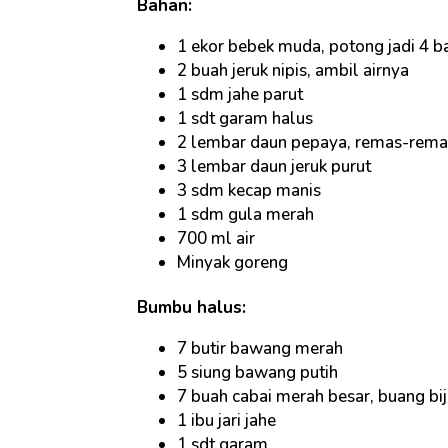
Bahan:
1 ekor bebek muda, potong jadi 4 b
2 buah jeruk nipis, ambil airnya
1 sdm jahe parut
1 sdt garam halus
2 lembar daun pepaya, remas-rema
3 lembar daun jeruk purut
3 sdm kecap manis
1 sdm gula merah
700 ml air
Minyak goreng
Bumbu halus:
7 butir bawang merah
5 siung bawang putih
7 buah cabai merah besar, buang bij
1 ibu jari jahe
1 sdt garam