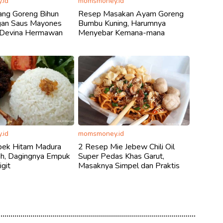
.id
momsmoney.id
ng Goreng Bihun
Resep Masakan Ayam Goreng
ngan Saus Mayones
Bumbu Kuning, Harumnya
 Devina Hermawan
Menyebar Kemana-mana
.id
momsmoney.id
ek Hitam Madura
2 Resep Mie Jebew Chili Oil
ih, Dagingnya Empuk
Super Pedas Khas Garut,
git
Masaknya Simpel dan Praktis