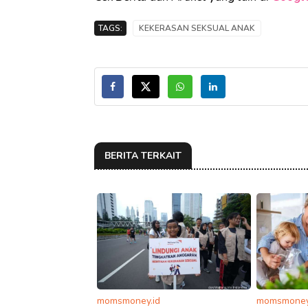
TAGS:
KEKERASAN SEKSUAL ANAK
BERITA TERKAIT
momsmoney.id
momsmoney