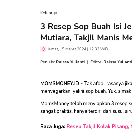
Keluarga
3 Resep Sop Buah Isi J
Mutiara, Takjil Manis 
Jumat, 15 Maret 2024 | 12:32 WIB
Penulis:
Raissa Yulianti
|
Editor:
Raissa Yuliant
MOMSMONEY.ID -
Tak afdol rasanya ji
menyegarkan, yakni sop buah. Yuk, simak r
MomsMoney telah menyiapkan 3 resep sop
sangat praktis, hanya terdiri dari susu, si
Baca Juga:
Resep Takjil Kolak Pisang