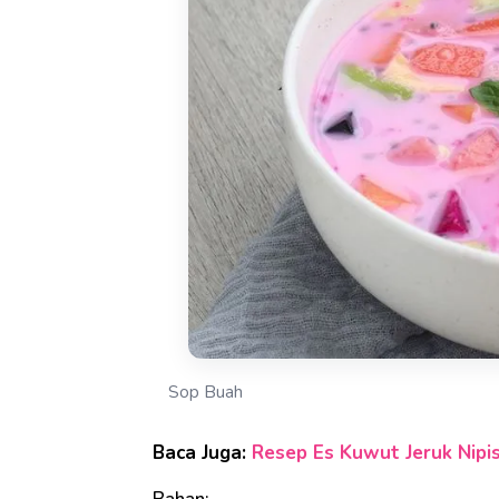
Sop Buah
Baca Juga:
Resep Es Kuwut Jeruk Nipis