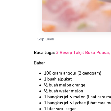
Sop Buah
Baca Juga:
3 Resep Takjil Buka Puasa,
Bahan:
100 gram anggur (2 genggam)
1 buah alpukat
½ buah melon orange
½ buah water melon
1 bungkus jelly melon (lihat cara 
1 bungkus jelly lychee (lihat cara
1 liter susu segar