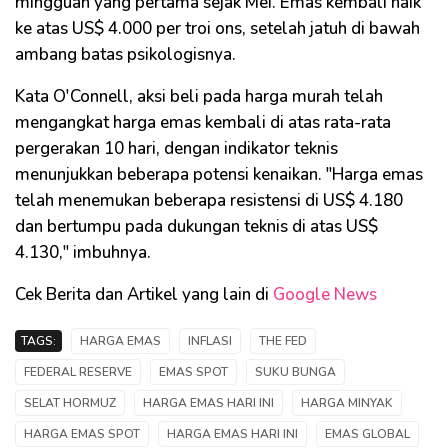
mingguan yang pertama sejak Mei. Emas kembali naik
ke atas US$ 4.000 per troi ons, setelah jatuh di bawah
ambang batas psikologisnya.
Kata O'Connell, aksi beli pada harga murah telah
mengangkat harga emas kembali di atas rata-rata
pergerakan 10 hari, dengan indikator teknis
menunjukkan beberapa potensi kenaikan. "Harga emas
telah menemukan beberapa resistensi di US$ 4.180
dan bertumpu pada dukungan teknis di atas US$
4.130," imbuhnya.
Cek Berita dan Artikel yang lain di
Google News
TAGS:
HARGA EMAS
INFLASI
THE FED
FEDERAL RESERVE
EMAS SPOT
SUKU BUNGA
SELAT HORMUZ
HARGA EMAS HARI INI
HARGA MINYAK
HARGA EMAS SPOT
HARGA EMAS HARI INI
EMAS GLOBAL