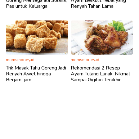
Goreng Mentega ala Solaria,
Ayam Berkulit Tebal yang
Pas untuk Keluarga
Renyah Tahan Lama
momsmoney.id
momsmoney.id
Trik Masak Tahu Goreng Jadi
Rekomendasi 2 Resep
Renyah Awet hingga
Ayam Tulang Lunak, Nikmat
Berjam-jam
Sampai Gigitan Terakhir