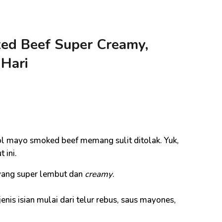
ed Beef Super Creamy,
 Hari
i
ol mayo smoked beef memang sulit ditolak. Yuk,
 ini.
r yang super lembut dan
creamy
.
nis isian mulai dari telur rebus, saus mayones,