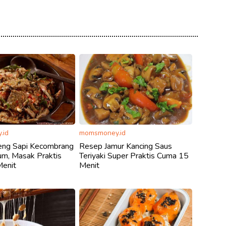
.id
momsmoney.id
ng Sapi Kecombrang
Resep Jamur Kancing Saus
um, Masak Praktis
Teriyaki Super Praktis Cuma 15
enit
Menit