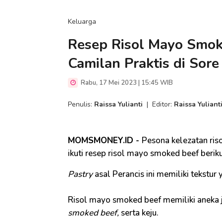
Keluarga
Resep Risol Mayo Smok
Camilan Praktis di Sore
Rabu, 17 Mei 2023 | 15:45 WIB
Penulis:
Raissa Yulianti
|
Editor:
Raissa Yuliant
MOMSMONEY.ID -
Pesona kelezatan ris
ikuti resep risol mayo smoked beef berikut
Pastry
asal Perancis ini memiliki tekstu
Risol mayo smoked beef memiliki aneka je
smoked beef,
serta keju.