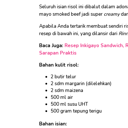
Seluruh isian risol ini dibalut dalam adona
mayo smoked beef jadi super
creamy
dan
Apabila Anda tertarik membuat sendiri 
resep di bawah ini, yang dilansir dari
Rinn
Baca Juga:
Resep Inkigayo Sandwich, Ro
Sarapan Praktis
Bahan kulit risol:
2 butir telur
2 sdm margarin (dilelehkan)
2 sdm maizena
500 ml air
500 ml susu UHT
500 gram tepung terigu
Bahan isian: