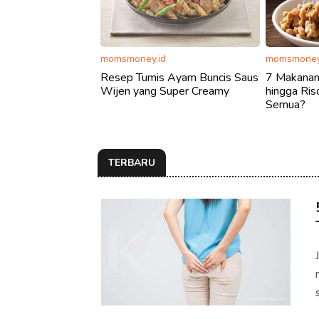
momsmoney.id
momsmoney
Resep Tumis Ayam Buncis Saus
7 Makanan
Wijen yang Super Creamy
hingga Ris
Semua?
TERBARU
s