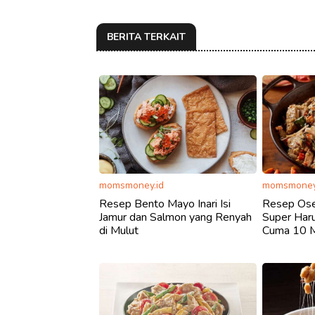
BERITA TERKAIT
momsmoney.id
momsmoney
Resep Bento Mayo Inari Isi
Resep Ose
Jamur dan Salmon yang Renyah
Super Har
di Mulut
Cuma 10 M