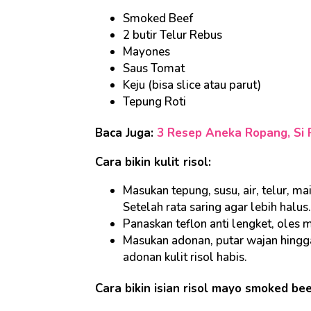
Smoked Beef
2 butir Telur Rebus
Mayones
Saus Tomat
Keju (bisa slice atau parut)
Tepung Roti
Baca Juga:
3 Resep Aneka Ropang, Si R
Cara bikin kulit risol:
Masukan tepung, susu, air, telur, m
Setelah rata saring agar lebih halus.
Panaskan teflon anti lengket, oles 
Masukan adonan, putar wajan hingg
adonan kulit risol habis.
Cara bikin isian r
isol mayo smoked be