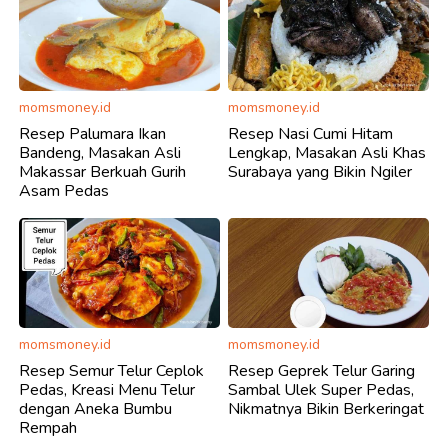
momsmoney.id
momsmoney.id
Resep Palumara Ikan
Resep Nasi Cumi Hitam
Bandeng, Masakan Asli
Lengkap, Masakan Asli Khas
Makassar Berkuah Gurih
Surabaya yang Bikin Ngiler
Asam Pedas
momsmoney.id
momsmoney.id
Resep Semur Telur Ceplok
Resep Geprek Telur Garing
Pedas, Kreasi Menu Telur
Sambal Ulek Super Pedas,
dengan Aneka Bumbu
Nikmatnya Bikin Berkeringat
Rempah