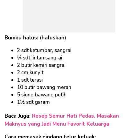
Bumbu halus: (haluskan)
2 sdt ketumbar, sangrai
¼ sdt jintan sangrai
2 butir kemiri sangrai
2 cm kunyit
1 sdt terasi
10 butir bawang merah
5 siung bawang putih
1½ sdt garam
Baca Juga:
Resep Semur Hati Pedas, Masakan
Maknyus yang Jadi Menu Favorit Keluarga
Cara memasak
pindang telur keluak: