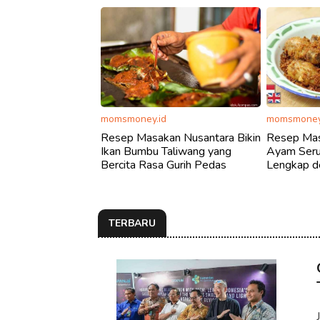
momsmoney.id
momsmoney
Resep Masakan Nusantara Bikin
Resep Mas
Ikan Bumbu Taliwang yang
Ayam Ser
Bercita Rasa Gurih Pedas
Lengkap d
TERBARU