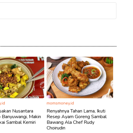
.id
momsmoney.id
akan Nusantara
Renyahnya Tahan Lama, Ikuti
o Banyuwangi, Makin
Resep Ayam Goreng Sambal
kai Sambal Kemiri
Bawang Ala Chef Rudy
Choirudin