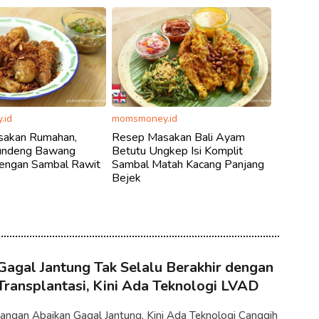
.id
momsmoney.id
akan Rumahan,
Resep Masakan Bali Ayam
undeng Bawang
Betutu Ungkep Isi Komplit
engan Sambal Rawit
Sambal Matah Kacang Panjang
Bejek
Gagal Jantung Tak Selalu Berakhir dengan
Transplantasi, Kini Ada Teknologi LVAD
Jangan Abaikan Gagal Jantung, Kini Ada Teknologi Canggih