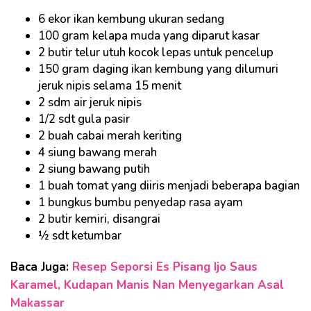
6 ekor ikan kembung ukuran sedang
100 gram kelapa muda yang diparut kasar
2 butir telur utuh kocok lepas untuk pencelup
150 gram daging ikan kembung yang dilumuri
jeruk nipis selama 15 menit
2 sdm air jeruk nipis
1/2 sdt gula pasir
2 buah cabai merah keriting
4 siung bawang merah
2 siung bawang putih
1 buah tomat yang diiris menjadi beberapa bagian
1 bungkus bumbu penyedap rasa ayam
2 butir kemiri, disangrai
½ sdt ketumbar
Baca Juga:
Resep Seporsi Es Pisang Ijo Saus
Karamel, Kudapan Manis Nan Menyegarkan Asal
Makassar