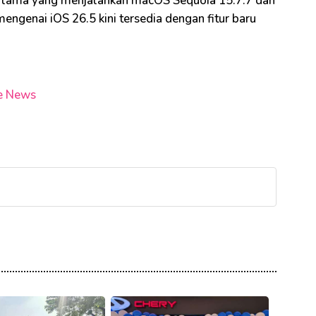
c lama yang menjalankan macOS Sequoia 15.7.7 dan
ngenai iOS 26.5 kini tersedia dengan fitur baru
e News