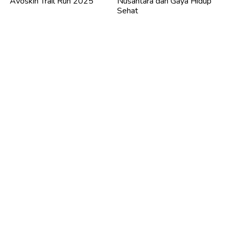
Avoskin Trail Run 2025
Nusantara dan Gaya Hidup
Sehat