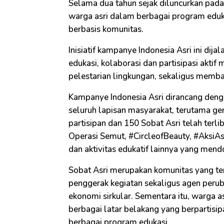
Selama dua tahun sejak diluncurkan pada
warga asri dalam berbagai program eduk
berbasis komunitas.
Inisiatif kampanye Indonesia Asri ini di
edukasi, kolaborasi dan partisipasi akt
pelestarian lingkungan, sekaligus memban
Kampanye Indonesia Asri dirancang denga
seluruh lapisan masyarakat, terutama gen
partisipan dan 150 Sobat Asri telah terlib
Operasi Semut, #CircleofBeauty, #AksiAsr
dan aktivitas edukatif lainnya yang mend
Sobat Asri merupakan komunitas yang terd
penggerak kegiatan sekaligus agen peru
ekonomi sirkular. Sementara itu, warga a
berbagai latar belakang yang berpartisi
berbagai program edukasi.