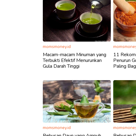
momsmoney.id
momsmoney
Macam-macam Minuman yang
11 Rekome
Terbukti Efektif Menurunkan
Penurun Gu
Gula Darah Tinggi
Paling Ba
momsmoney.id
momsmoney
Rebusan Daun yang Ampuh
Rebusan D