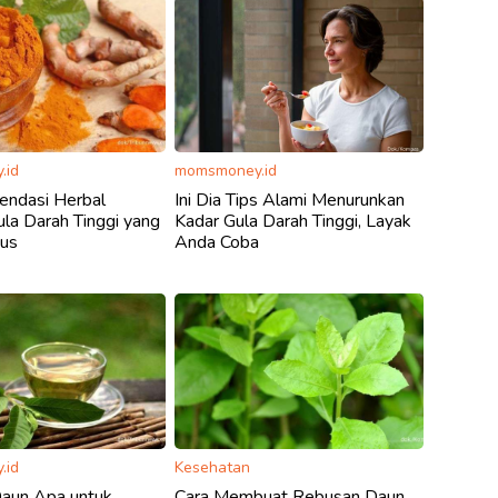
.id
momsmoney.id
ndasi Herbal
Ini Dia Tips Alami Menurunkan
la Darah Tinggi yang
Kadar Gula Darah Tinggi, Layak
gus
Anda Coba
.id
Kesehatan
aun Apa untuk
Cara Membuat Rebusan Daun