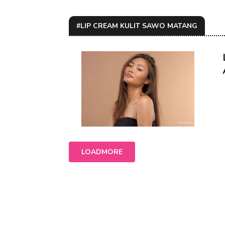
#LIP CREAM KULIT SAWO MATANG
LOADMORE