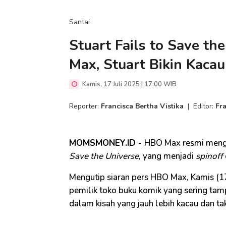
Santai
Stuart Fails to Save t
Max, Stuart Bikin Kaca
Kamis, 17 Juli 2025 | 17:00 WIB
Reporter:
Francisca Bertha Vistika
|
Editor:
Fr
MOMSMONEY.ID -
HBO Max resmi mengu
Save the Universe
, yang menjadi
spinoff
Mengutip siaran pers HBO Max, Kamis (17
pemilik toko buku komik yang sering tampi
dalam kisah yang jauh lebih kacau dan ta