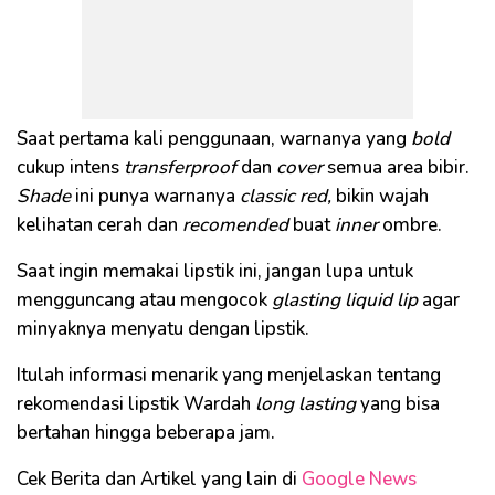
Saat pertama kali penggunaan, warnanya yang
bold
cukup intens
transferproof
dan
cover
semua area bibir.
Shade
ini punya warnanya
classic red,
bikin wajah
kelihatan cerah dan
recomended
buat
inner
ombre.
Saat ingin memakai lipstik ini, jangan lupa untuk
mengguncang atau mengocok
glasting
liquid lip
agar
minyaknya menyatu dengan lipstik.
Itulah informasi menarik yang menjelaskan tentang
rekomendasi lipstik Wardah
long
lasting
yang bisa
bertahan hingga beberapa jam.
Cek Berita dan Artikel yang lain di
Google News