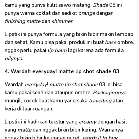
kamu yang punya kulit sawo matang.
Shade
08 ini
punya warna coklat dan sedikit
orange
dengan
finishing matte
dan
shimmer
.
Lipstik ini punya formula yang bikin bibir makin lembap
dan sehat. Kamu bisa pakai produk ini buat
base
ombre,
nggak perlu pakai
lip balm
lagi karena ada formula
oilynya
.
4. Wardah everyday! matte lip shot shade 03
Wardah
everyday
!
matte lip shot shade
03 ini bisa
kamu pakai sendirian ataupun ombre.
Packagingnya
mungil, cocok buat kamu yang suka
travelling
atau
kerja di luar ruangan.
Lipstik ini hadirkan tekstur yang
creamy
dengan hasil
yang
matte
dan nggak bikin bibir kering. Warnanya
nggak bikin bibir kelihatan pucet,
worth it to buy.