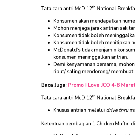
th
Tata cara antri McD 12
National Breakfa
Konsumen akan mendapatkan numerat
Mohon menjaga jarak antrian sekit
Konsumen tidak boleh meninggalkan a
Konsumen tidak boleh menitipkan n
McDonald’s tidak menjamin konsumen
konsumen meninggalkan antrian.
Demi kenyamanan bersama, mohon ag
ribut/ saling mendorong/ membuat 
Baca Juga:
Promo I Love JCO 4-8 Mare
th
Tata cara antri McD 12
National Breakfa
Khusus antrian melalui
drive thru
ma
Ketentuan pembagian 1 Chicken Muffin 