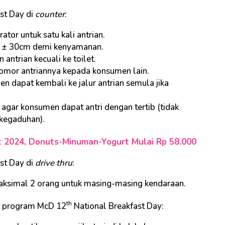
st Day di
counter
:
or untuk satu kali antrian.
ar ± 30cm demi kenyamanan.
ntrian kecuali ke toilet.
omor antriannya kepada konsumen lain.
 dapat kembali ke jalur antrian semula jika
ar konsumen dapat antri dengan tertib (tidak
kegaduhan).
t 2024, Donuts-Minuman-Yogurt Mulai Rp 58.000
st Day di
drive thru
:
ksimal 2 orang untuk masing-masing kendaraan.
th
di program McD 12
National Breakfast Day: