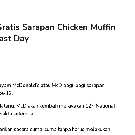
ratis Sarapan Chicken Muffin
fast Day
i
 ayam McDonald’s atau McD bagi-bagi sarapan
ke-12.
th
datang, McD akan kembali merayakan 12
National
 waktu setempat.
iberikan secara cuma-cuma tanpa harus melakukan