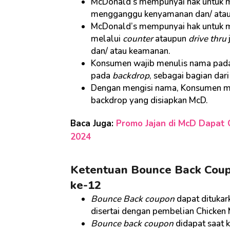
McDonald’s mempunyai hak untuk me
mengganggu kenyamanan dan/ atau
McDonald’s mempunyai hak untuk me
melalui
counter
ataupun
drive thru
dan/ atau keamanan.
Konsumen wajib menulis nama pada 
pada
backdrop
, sebagai bagian dar
Dengan mengisi nama, Konsumen me
backdrop yang disiapkan McD.
Baca Juga:
Promo Jajan di McD Dapat 
2024
Ketentuan Bounce Back Coup
ke-12
Bounce Back coupon
dapat dituka
disertai dengan pembelian Chicken 
Bounce back coupon
didapat saat 