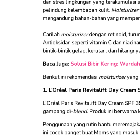
dan stres lingkungan yang terakumulasi
pelindung kelembapan kulit.
Moisturizer
mengandung bahan-bahan yang memperkua
Carilah
moisturizer
dengan retinoid, turu
Antioksidan seperti vitamin C dan nia
bintik-bintik gelap, kerutan, dan hilangny
Baca Juga:
Solusi Bibir Kering: Wardah
Berikut ini rekomendasi
moisturizer
yang 
1. L’Oréal Paris Revitalift Day Cream
L’Oréal Paris Revitalift Day Cream SPF
gampang di-
blend
. Produk ini berwarna k
Penggunaan yang rutin bantu meremajaka
ini cocok banget buat Moms yang masuk u