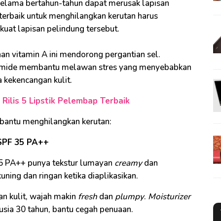
 selama bertahun-tahun dapat merusak lapisan
terbaik untuk menghilangkan kerutan harus
t lapisan pelindung tersebut.
nan vitamin A ini mendorong pergantian sel.
cinamide membantu melawan stres yang menyebabkan
a kekencangan kulit.
 Rilis 5 Lipstik Pelembap Terbaik
bantu menghilangkan kerutan:
 SPF 35 PA++
 35 PA++ punya tekstur lumayan
creamy
dan
uning dan ringan ketika diaplikasikan.
n kulit, wajah makin
fresh
dan
plumpy
.
Moisturizer
sia 30 tahun, bantu cegah penuaan.