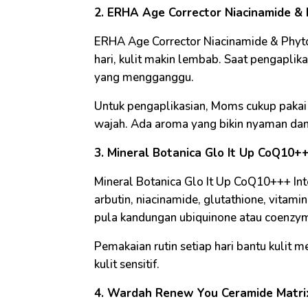
2. ERHA Age Corrector Niacinamide &
ERHA Age Corrector Niacinamide & Phy
hari, kulit makin lembab. Saat pengaplik
yang mengganggu.
Untuk pengaplikasian, Moms cukup paka
wajah. Ada aroma yang bikin nyaman da
3. Mineral Botanica Glo It Up CoQ10+
Mineral Botanica Glo It Up CoQ10+++ Int
arbutin, niacinamide, glutathione, vitami
pula kandungan ubiquinone atau coenzym
Pemakaian rutin setiap hari bantu kulit 
kulit sensitif.
4. Wardah Renew You Ceramide Matri