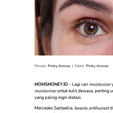
Penulis:
Pinky Annisa
|
Editor:
Pinky Annisa
MOMSMONEY.ID -
Lagi cari
moisturizer
y
moisturizer
untuk kulit dewasa, penting 
yang paling ingin diatasi.
Mercedes Santaella,
beauty enthusiast
d