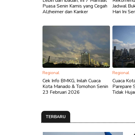
Lebih dari Ibadah, Ini 7 Manfaat
Rekomendas
Puasa Senin Kamis yang Cegah
Jadwal Bu
Alzheimer dan Kanker
Hari Ini S
Regional
Regional
Cek Info BMKG, Inilah Cuaca
Cuaca Kot
Kota Manado & Tomohon Senin
Parepare S
23 Februari 2026
Tidak Huja
TERBARU