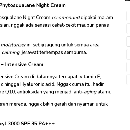
 Phytosqualane Night Cream
tosqualane Night Cream
recomended
dipakai malam
asian, nggak ada sensasi cekat-cekit maupun panas
i
moisturizer
ini sebiji jagung untuk semua area
n
calming
, jerawat terhempas sempurna.
++ Intensive Cream
ensive Cream di dalamnya terdapat vitamin E,
n c hingga Hyaluronic acid. Nggak cuma itu, hadir
e Q10, antioksidan yang menjadi anti-
aging
alami.
merah mereda, nggak bikin gerah dan nyaman untuk
xyl 3000 SPF 35 PA+++