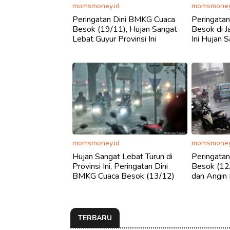
momsmoney.id
momsmoney
Peringatan Dini BMKG Cuaca
Peringata
Besok (19/11), Hujan Sangat
Besok di 
Lebat Guyur Provinsi Ini
Ini Hujan 
momsmoney.id
momsmoney
Hujan Sangat Lebat Turun di
Peringata
Provinsi Ini, Peringatan Dini
Besok (12
BMKG Cuaca Besok (13/12)
dan Angin 
TERBARU