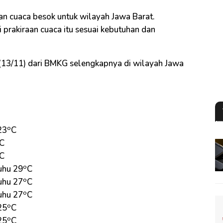
n cuaca besok untuk wilayah Jawa Barat.
prakiraan cuaca itu sesuai kebutuhan dan
 (13/11) dari BMKG selengkapnya di wilayah Jawa
o
23
C
C
C
o
uhu 29
C
o
uhu 27
C
o
uhu 27
C
o
25
C
o
25
C