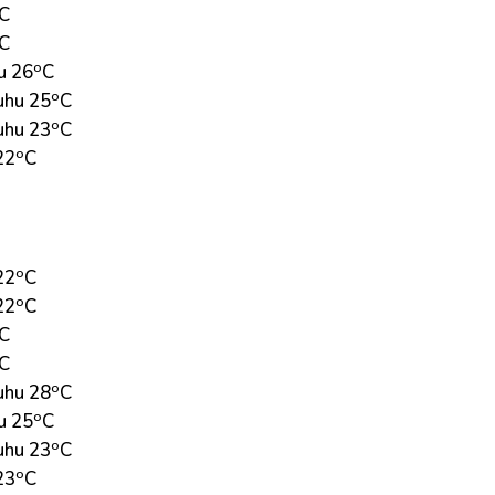
C
C
o
u 26
C
o
uhu 25
C
o
uhu 23
C
o
22
C
o
22
C
o
22
C
C
C
o
uhu 28
C
o
u 25
C
o
uhu 23
C
o
23
C