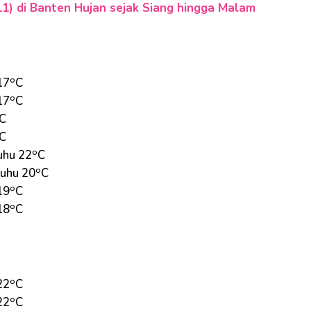
1) di Banten Hujan sejak Siang hingga Malam
o
17
C
o
17
C
C
C
o
uhu 22
C
o
suhu 20
C
o
19
C
o
18
C
o
22
C
o
22
C