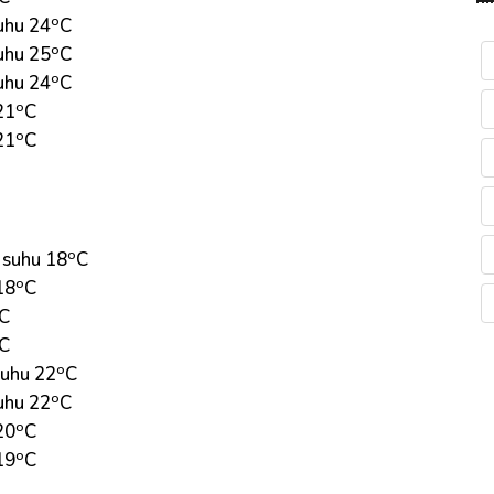
o
uhu 24
C
o
uhu 25
C
o
uhu 24
C
o
21
C
o
21
C
o
 suhu 18
C
o
18
C
C
C
o
suhu 22
C
o
uhu 22
C
o
20
C
o
19
C