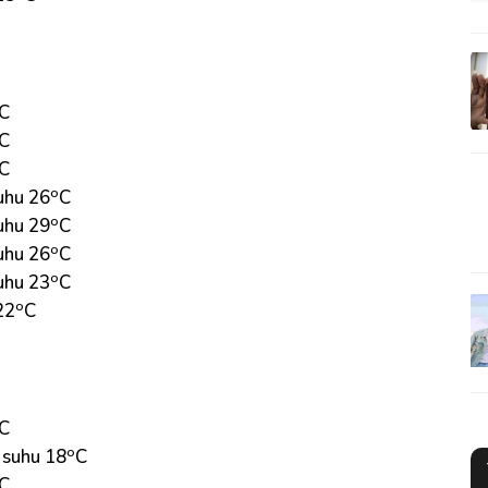
C
C
C
o
uhu 26
C
o
uhu 29
C
o
uhu 26
C
o
uhu 23
C
o
22
C
C
o
 suhu 18
C
C