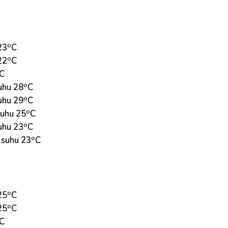
o
23
C
o
22
C
C
o
uhu 28
C
o
uhu 29
C
o
suhu 25
C
o
uhu 23
C
o
 suhu 23
C
o
25
C
o
25
C
C