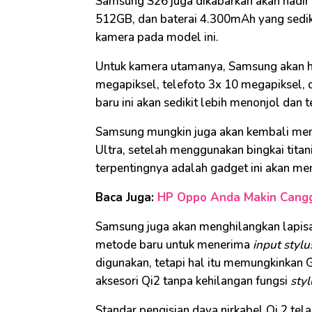
Samsung S26 juga dikabarkan akan had
512GB, dan baterai 4.300mAh yang sedik
kamera pada model ini.
Untuk kamera utamanya, Samsung akan ha
megapiksel, telefoto 3x 10 megapiksel,
baru ini akan sedikit lebih menonjol dan t
Samsung mungkin juga akan kembali men
Ultra, setelah menggunakan bingkai tita
terpentingnya adalah gadget ini akan me
Baca Juga:
HP Oppo Anda Makin Canggi
Samsung juga akan menghilangkan lapi
metode baru untuk menerima
input stylu
digunakan, tetapi hal itu memungkinkan 
aksesori Qi2 tanpa kehilangan fungsi
sty
Standar pengisian daya nirkabel Qi 2 tel