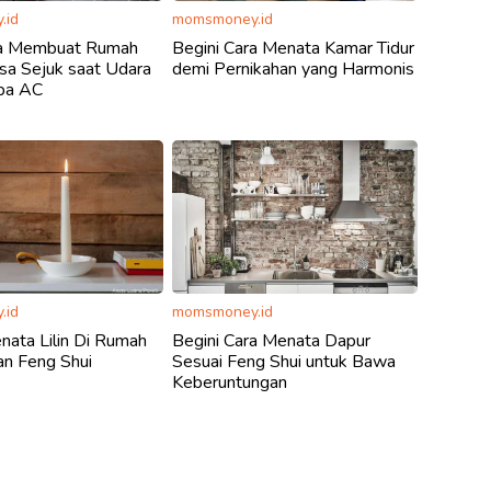
.id
momsmoney.id
ra Membuat Rumah
Begini Cara Menata Kamar Tidur
sa Sejuk saat Udara
demi Pernikahan yang Harmonis
pa AC
.id
momsmoney.id
enata Lilin Di Rumah
Begini Cara Menata Dapur
an Feng Shui
Sesuai Feng Shui untuk Bawa
Keberuntungan