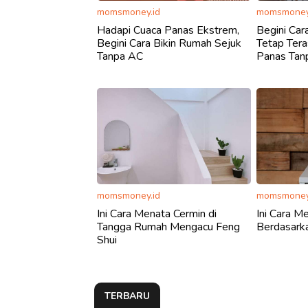
momsmoney.id
momsmoney
Hadapi Cuaca Panas Ekstrem,
Begini Ca
Begini Cara Bikin Rumah Sejuk
Tetap Tera
Tanpa AC
Panas Tan
momsmoney.id
momsmoney
Ini Cara Menata Cermin di
Ini Cara M
Tangga Rumah Mengacu Feng
Berdasark
Shui
TERBARU