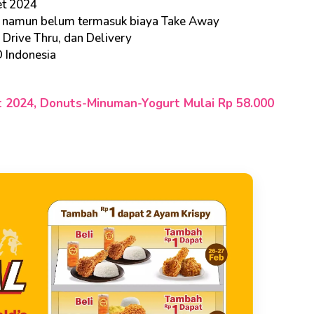
et 2024
k, namun belum termasuk biaya Take Away
 Drive Thru, dan Delivery
D Indonesia
t 2024, Donuts-Minuman-Yogurt Mulai Rp 58.000