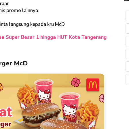
araan
nis promo lainnya
minta langsung kepada kru McD
ee Super Besar 1 hingga HUT Kota Tangerang
urger McD