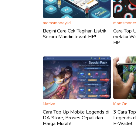
momsmoney.id
momsmoney
Begini Cara Cek Tagihan Listrik
Cara Top U
Secara Mandiri lewat HP!
melalui We
HP
Native
Kiat On
Cara Top Up Mobile Legends di
3 Cara To
DA Store, Proses Cepat dan
Legends d
Harga Murah!
E-Wallet