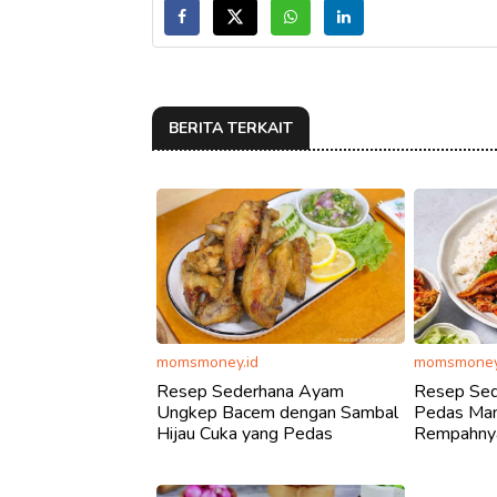
BERITA TERKAIT
momsmoney.id
momsmoney
Resep Sederhana Ayam
Resep Sed
Ungkep Bacem dengan Sambal
Pedas Man
Hijau Cuka yang Pedas
Rempahnya