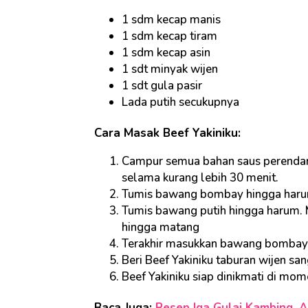
1 sdm kecap manis
1 sdm kecap tiram
1 sdm kecap asin
1 sdt minyak wijen
1 sdt gula pasir
Lada putih secukupnya
Cara Masak Beef Yakiniku:
Campur semua bahan saus perendam
selama kurang lebih 30 menit.
Tumis bawang bombay hingga harum
Tumis bawang putih hingga harum.
hingga matang
Terakhir masukkan bawang bombay ya
Beri Beef Yakiniku taburan wijen sang
Beef Yakiniku siap dinikmati di mome
Baca Juga:
Resep Iga Gulai Kambing, 