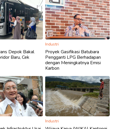
Industri
rans Depok Bakal
Proyek Gasifikasi Batubara
idor Baru, Cek
Pengganti LPG Berhadapan
dengan Meningkatnya Emisi
Karbon
Industri
ek Infrastruktur Usai
Wijaya Karya (WIKA) Kantongi