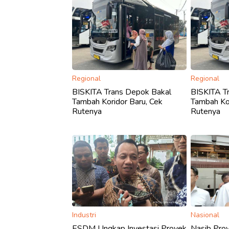
Regional
Regional
BISKITA Trans Depok Bakal
BISKITA T
Tambah Koridor Baru, Cek
Tambah Kor
Rutenya
Rutenya
Industri
Nasional
ESDM Ungkap Investasi Proyek
Nasib Proy