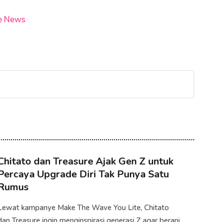
e News
Chitato dan Treasure Ajak Gen Z untuk
Percaya Upgrade Diri Tak Punya Satu
Rumus
​Lewat kampanye Make The Wave You Lite, Chitato
dan Treasure ingin menginspirasi generasi Z agar berani