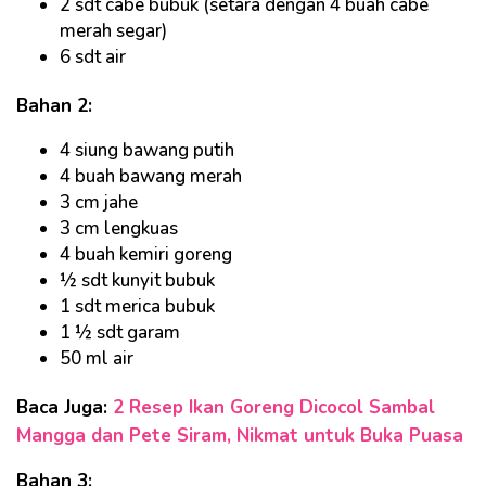
2 sdt cabe bubuk (setara dengan 4 buah cabe
merah segar)
6 sdt air
Bahan 2:
4 siung bawang putih
4 buah bawang merah
3 cm jahe
3 cm lengkuas
4 buah kemiri goreng
½ sdt kunyit bubuk
1 sdt merica bubuk
1 ½ sdt garam
50 ml air
Baca Juga:
2 Resep Ikan Goreng Dicocol Sambal
Mangga dan Pete Siram, Nikmat untuk Buka Puasa
Bahan 3: