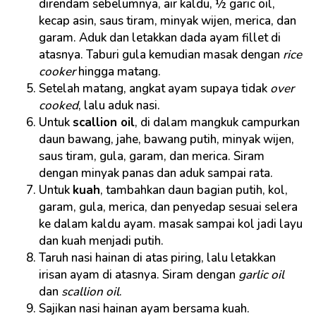
direndam sebelumnya, air kaldu, ½ garic oil,
kecap asin, saus tiram, minyak wijen, merica, dan
garam. Aduk dan letakkan dada ayam fillet di
atasnya. Taburi gula kemudian masak dengan
rice
cooker
hingga matang.
Setelah matang, angkat ayam supaya tidak
over
cooked
, lalu aduk nasi.
Untuk
scallion oil
, di dalam mangkuk campurkan
daun bawang, jahe, bawang putih, minyak wijen,
saus tiram, gula, garam, dan merica. Siram
dengan minyak panas dan aduk sampai rata.
Untuk
kuah
, tambahkan daun bagian putih, kol,
garam, gula, merica, dan penyedap sesuai selera
ke dalam kaldu ayam. masak sampai kol jadi layu
dan kuah menjadi putih.
Taruh nasi hainan di atas piring, lalu letakkan
irisan ayam di atasnya. Siram dengan
garlic oil
dan
scallion oil
.
Sajikan nasi hainan ayam bersama kuah.