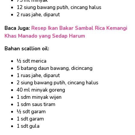
75 ml minyak
12 siung bawang putih, cincang halus
2 ruas jahe, diparut
Baca Juga:
Resep Ikan Bakar Sambal Rica Kemangi
Khas Manado yang Sedap Harum
Bahan scallion oil:
½ sdt merica
5 batang daun bawang, dicincang
1 ruas jahe, diparut
2 siung bawang putih, cincang halus
40 ml minyak goreng
1 sdm minyak wijen
1 sdm saus tiram
½ sdt garam
1 sdt garam
1 sdt gula