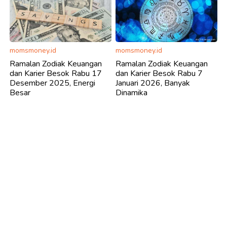
momsmoney.id
momsmoney.id
Ramalan Zodiak Keuangan
Ramalan Zodiak Keuangan
dan Karier Besok Rabu 17
dan Karier Besok Rabu 7
Desember 2025, Energi
Januari 2026, Banyak
Besar
Dinamika